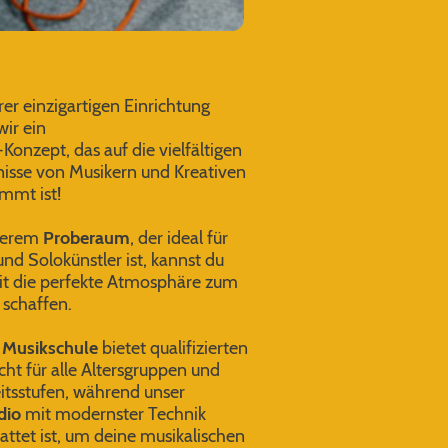
rer einzigartigen Einrichtung
wir ein
"-Konzept, das auf die vielfältigen
isse von Musikern und Kreativen
mmt ist!
serem
Proberaum
, der ideal für
nd Solokünstler ist, kannst du
it die perfekte Atmosphäre zum
 schaffen.
e
Musikschule
bietet qualifizierten
cht für alle Altersgruppen und
itsstufen, während unser
dio
mit modernster Technik
attet ist, um deine musikalischen