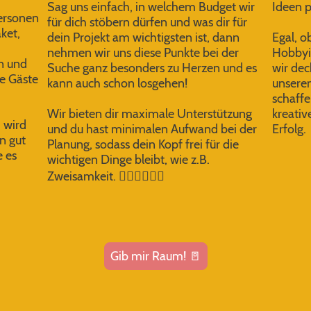
Sag uns einfach, in welchem Budget wir
Ideen p
Personen
für dich stöbern dürfen und was dir für
ket,
dein Projekt am wichtigsten ist, dann
Egal, o
nehmen wir uns diese Punkte bei der
Hobbyis
n und
Suche ganz besonders zu Herzen und es
wir dec
ne Gäste
kann auch schon losgehen!
unsere
schaff
Wir bieten dir maximale Unterstützung
kreativ
, wird
und du hast minimalen Aufwand bei der
Erfolg.
n gut
Planung, sodass dein Kopf frei für die
e es
wichtigen Dinge bleibt, wie z.B.
Zweisamkeit. 👩🏼‍❤️‍💋‍👨🏽
Gib mir Raum! 🚪