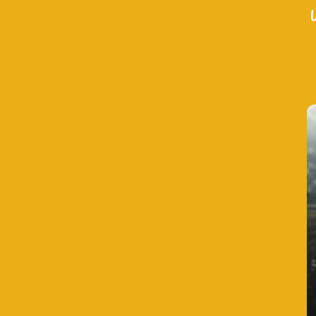
"
T
K