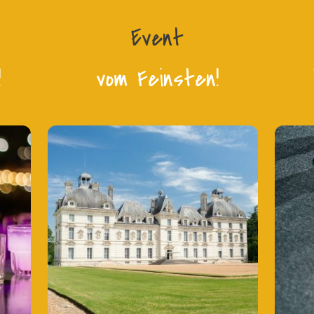
Event
!
vom Feinsten!