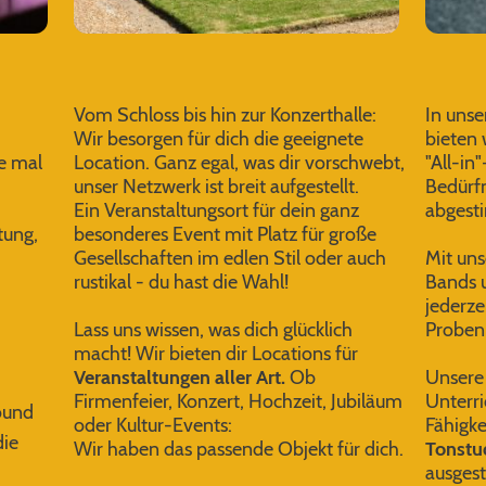
Vom Schloss bis hin zur Konzerthalle:
In unse
Wir besorgen für dich die geeignete
bieten 
e mal
Location. Ganz egal, was dir vorschwebt,
"All-in
unser Netzwerk ist breit aufgestellt.
Bedürfn
Ein Veranstaltungsort für dein ganz
abgesti
ltung,
besonderes Event mit Platz für große
Gesellschaften im edlen Stil oder auch
Mit un
rustikal - du hast die Wahl!
Bands u
jederze
Lass uns wissen, was dich glücklich
Proben
macht! Wir bieten dir Locations für
Veranstaltungen aller Art.
Ob
Unser
Firmenfeier, Konzert, Hochzeit, Jubiläum
Unterri
ound
oder Kultur-Events:
Fähigke
die
Wir haben das passende Objekt für dich.
Tonstu
ausgest